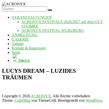
Zum
Inhalt
ACRONYX
springen
VERANSTALTUNGEN
ACRONYX FESTIVALS 2026/2027 auf dem GUT
STEIMKE
ACRONYX FESTIVAL WÜRZBURG
ANMELDUNG
GALERIE
Anfahrt
Kontakt & Impressum
Spirit
English
LUCYS DREAM – LUZIDES
TRÄUMEN
Copyright © 2026
ACRONYX
. Alle Rechte vorbehalten.
Theme:
ColorMag
von ThemeGrill. Bereitgestellt von
WordPress
.