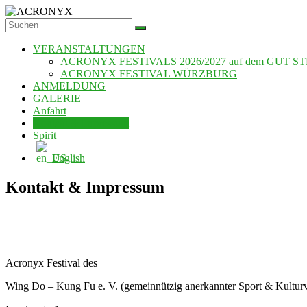
Zum
Inhalt
ACRONYX
springen
VERANSTALTUNGEN
ACRONYX FESTIVALS 2026/2027 auf dem GUT S
ACRONYX FESTIVAL WÜRZBURG
ANMELDUNG
GALERIE
Anfahrt
Kontakt & Impressum
Spirit
English
Kontakt & Impressum
Acronyx Festival des
Wing Do – Kung Fu e. V. (gemeinnützig anerkannter Sport & Kulturv