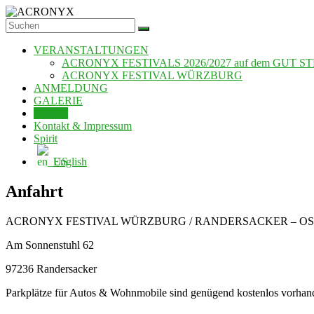
Zum
Inhalt
ACRONYX
springen
VERANSTALTUNGEN
ACRONYX FESTIVALS 2026/2027 auf dem GUT S
ACRONYX FESTIVAL WÜRZBURG
ANMELDUNG
GALERIE
Anfahrt
Kontakt & Impressum
Spirit
English
Anfahrt
ACRONYX FESTIVAL WÜRZBURG / RANDERSACKER – O
Am Sonnenstuhl 62
97236 Randersacker
Parkplätze für Autos & Wohnmobile sind genügend kostenlos vorhan