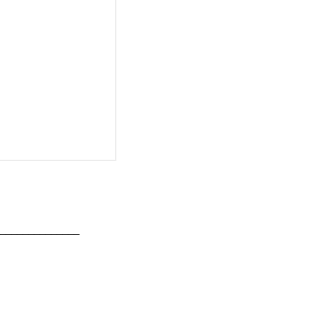
______________