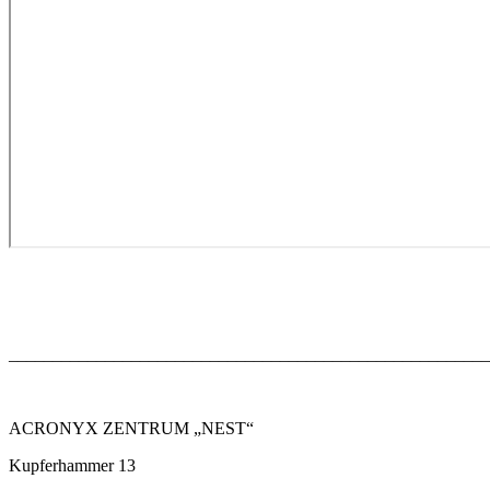
_______________________________________________________
ACRONYX ZENTRUM „NEST“
Kupferhammer 13