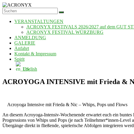
Zum
Inhalt
ACRONYX
springen
VERANSTALTUNGEN
ACRONYX FESTIVALS 2026/2027 auf dem GUT S
ACRONYX FESTIVAL WÜRZBURG
ANMELDUNG
GALERIE
Anfahrt
Kontakt & Impressum
Spirit
English
ACROYOGA INTENSIVE mit Frieda & N
Acroyoga Intensive mit Frieda & Nic – Whips, Pops und Flows
An diesem Acroyoga-Intensiv-Wochenende erwartet euch ein buntes 
Progressions von Whips und Pops (je nach Teilnehmer*innen-Level auc
Übergänge direkt in fließende, spielerische Abfolgen integrieren werd