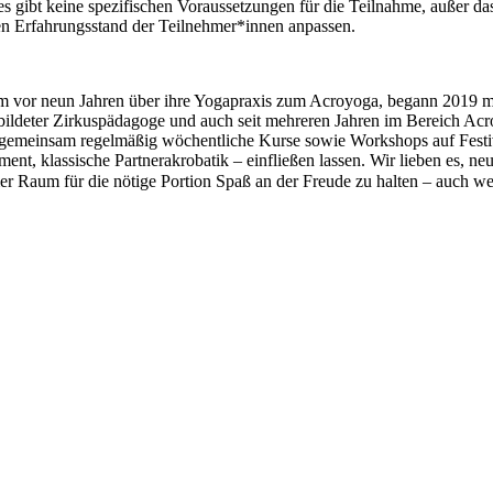
s gibt keine spezifischen Voraussetzungen für die Teilnahme, außer das
en Erfahrungsstand der Teilnehmer*innen anpassen.
m vor neun Jahren über ihre Yogapraxis zum Acroyoga, begann 2019 mit
bildeter Zirkuspädagoge und auch seit mehreren Jahren im Bereich Acr
 gemeinsam regelmäßig wöchentliche Kurse sowie Workshops auf Festival
nt, klassische Partnerakrobatik – einfließen lassen. Wir lieben es, n
r Raum für die nötige Portion Spaß an der Freude zu halten – auch we