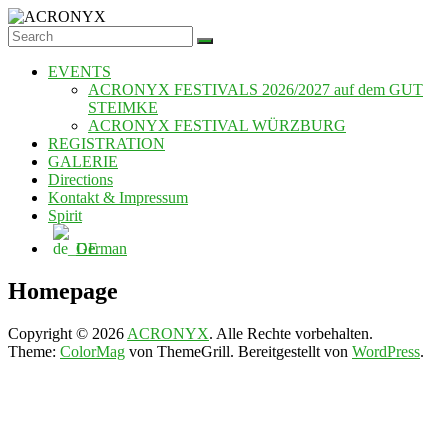
Skip
to
ACRONYX
content
EVENTS
ACRONYX FESTIVALS 2026/2027 auf dem GUT
STEIMKE
ACRONYX FESTIVAL WÜRZBURG
REGISTRATION
GALERIE
Directions
Kontakt & Impressum
Spirit
German
Homepage
Copyright © 2026
ACRONYX
. Alle Rechte vorbehalten.
Theme:
ColorMag
von ThemeGrill. Bereitgestellt von
WordPress
.